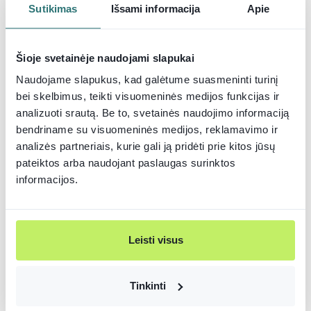
mergina svarsto galimybę ir kada nors čia grįžti
Sutikimas
Išsami informacija
Apie
visam laikui.
„Esame maža, bet unikali, stiprios dvasios tauta ir
Šioje svetainėje naudojami slapukai
turime tuo didžiuotis“, – sako ji.
Naudojame slapukus, kad galėtume suasmeninti turinį
bei skelbimus, teikti visuomeninės medijos funkcijas ir
Lietuvoje nusprendė atlikti
analizuoti srautą. Be to, svetainės naudojimo informaciją
stažuotę
bendriname su visuomeninės medijos, reklamavimo ir
analizės partneriais, kurie gali ją pridėti prie kitos jūsų
pateiktos arba naudojant paslaugas surinktos
Lietuvoje veikia Kazickų šeimos fondo įkurta
informacijos.
programa „Bring Together Lithuania“, kurios
tikslas suteikti galimybę jauniems pasaulio
lietuviams atlikti praktiką mūsų šalyje veikiančiose
Atrask tinkamiausią būdą
įmonėse. Su šia programa į Lietuvą atvyko ir šiuo
Leisti visus
prisidėti prie savo, šeimos
metu Niujorke, JAV, gyvenanti Patricija.
ir šalies saugumo
Tinkinti
Mergina stažuotę atliko lietuvių vadovaujamoje
tarptautinėje finansinių technologijų kompanijoje