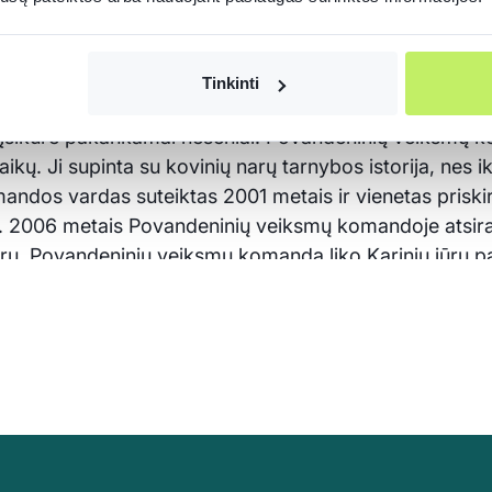
s yra Karinių jūrų pajėgų Uosto ir priekrantės gyny
Tinkinti
os vienas iš padalinių yra Povandeninių veiksmų koman
 įsikūrė pakankamai neseniai. Povandeninių veiksmų k
ikų. Ji supinta su kovinių narų tarnybos istorija, ne
ndos vardas suteiktas 2001 metais ir vienetas priski
rai. 2006 metais Povandeninių veiksmų komandoje atsi
ų. Povandeninių veiksmų komanda liko Karinių jūrų pajė
2007 metų mes esame atskiri vienetai.
endradarbiaujate?
 nardymas – mūsų ir jų – skiriasi. Tiek įrangos prasme, 
a, sakykime, labiau patekimo būdas į kažkur po vande
 bendras tam tikras pratybas turime kartu, dalinamės p
ksmų komanda?