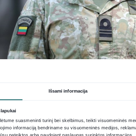
inio karo laikų minas bei užtikrinti Klaipėdos jūrų uost
Išsami informacija
ų jūrų pajėgų
Uosto ir priekrantės gynybos Povandenin
slapukai
s atvirai papasakojo apie savo ir komandos darbo kasdi
tume suasmeninti turinį bei skelbimus, teikti visuomeninės medij
 R. Jurgelio, naro išminuotojo kasdienybė ir sprogmenų n
dojimo informaciją bendriname su visuomeninės medijos, reklamav
se filmuose.
os jūsų pateiktos arba naudojant paslaugas surinktos informacijos.