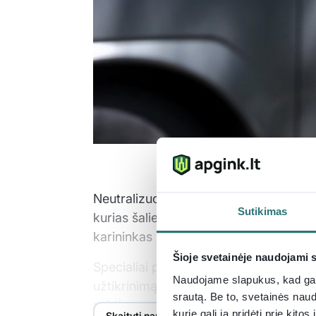
Neutralizuoti Pirmojo ir Antrojo pasaul
Sutikimas
kurias šalies vandenyse atlieka
Karini
karininkas kpt. ltn.
Rapolas Jurgelis
Šioje svetainėje naudojami 
Specialiai portalui „Delfi“ R. Jurgeli
Naudojame slapukus, kad galė
užtikrinimą, pavojus ir iššūkius. Anot
srautą. Be to, svetainės nau
naktis nuo to, kas rodoma populiariuo
kurie gali ją pridėti prie kit
Skaityti naujieną Delfi.lt