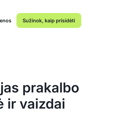
ienos
Sužinok, kaip prisidėti
ojas prakalbo
ir vaizdai