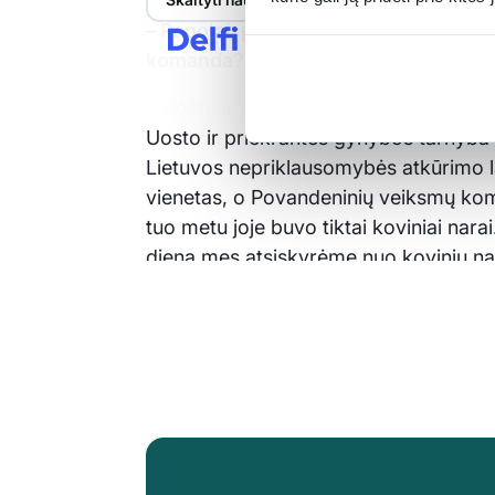
– Rapolai, papasakokite išsamiau, ka
komanda?
– Uosto ir priekrantės gynybos tarnyb
Uosto ir priekrantės gynybos tarnyba
Lietuvos nepriklausomybės atkūrimo la
vienetas, o Povandeninių veiksmų koma
tuo metu joje buvo tiktai koviniai na
dieną mes atsiskyrėme nuo kovinių nar
Specialiųjų operacijų pajėgas ir nuo 
– Bet jūs kartu atliekate pratybas, b
– Taip, bendradarbiaujame. Tačiau pats
atlikti ir ką mes. Jiems nardymas yr
darbo erdvė, kurioje mes dirbame. Bet
– Iš ko susideda Povandeninių vei