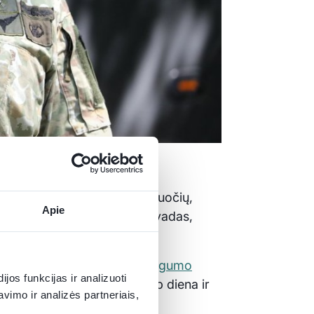
o
saugumą
– tai tik dalis užduočių,
Apie
ių veiksmų komanda ir jos vadas,
enybę, uosto akvatorijos
saugumo
os funkcijas ir analizuoti
eutralizavimas skiriasi kaip diena ir
imo ir analizės partneriais,