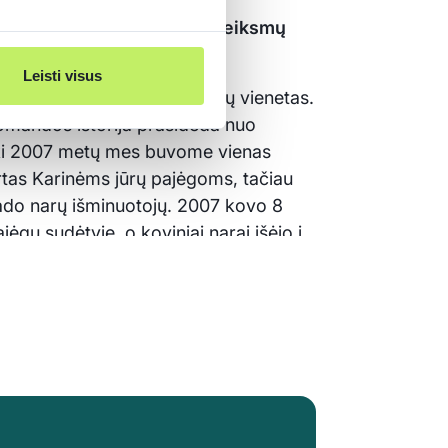
bos tarnybos povandeninių veiksmų
Leisti visus
da, tai yra narų išminuotojų vienetas.
omandos istorija prasideda nuo
s iki 2007 metų mes buvome vienas
rtas Karinėms jūrų pajėgoms, tačiau
rado narų išminuotojų. 2007 kovo 8
gų sudėtyje, o koviniai narai išėjo į
tie pačiomis funkcijomis, ką jie turi
niu, o mums nardymas yra pagrindinė
atirtimi.