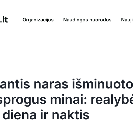
Organizacijos
Naudingos nuorodos
Nauj
bantis naras išminuot
progus minai: realybė 
 diena ir naktis